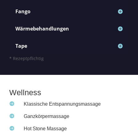
Fango
Wärmebehandlungen
Tape
* Rezeptpflichtig
Wellness

Klassische Entspannungsmassage

Ganzkörpermassage

Hot Stone Massage